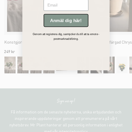
Email
Anmäl dig här!
Genom att registrera dig, samtycker du till att ta emot e-
postmarknadsföring.
Konstgjord rosa Petunia 30cm
249 kr
249 kr
Sign me up!
Få information om de senaste nyheterna, unika erbjudanden och
inspirerande uppdateringar genom att prenumerera på vårt
nyhetsbrev. Mr Plant hanterar all personlig information i enlighet
med vår integritetspolicy.