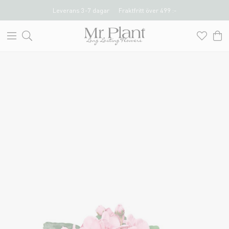
Leverans 3-7 dagar
Fraktfritt över 499 :-