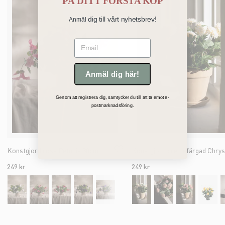
PÅ
DITT FÖRSTA KÖP
dig till vårt nyhetsbrev!
Anmäl
Email
Anmäl dig här!
Genom att registrera dig, samtycker du till att ta emot e-
postmarknadsföring.
Konstgjord rosa Petunia 30cm
249 kr
249 kr