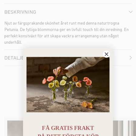
BESKRIVNING
Njut av färgsprakande skönhet året runt med denna naturtrogna
Petunia. De fylliga blommorna ger en livfull touch till din inredning. En
perfekt konstväxt för att skapa vackra arrangemang utan något
underhåll.
DETALJER
Du kanske också gillar
FÅ GRATIS FRAKT