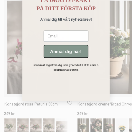
FÅ GRATIS FRAKT
PÅ
DITT FÖRSTA KÖP
dig till vårt nyhetsbrev!
Anmäl
Email
Anmäl dig här!
Genom att registrera dig, samtycker du till att ta emot e-
postmarknadsföring.
Konstgjord rosa Petunia 30cm
249 kr
249 kr