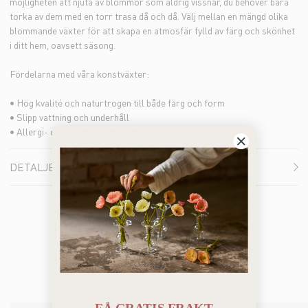
möjligheten att njuta av blommor som aldrig vissnar, du behöver bara
torka av dem med en torr trasa då och då. Välj mellan en mängd olika
blommande växter för att skapa en atmosfär fylld av färg och skönhet
i ditt hem, oavsett säsong.
Fördelarna med våra konstväxter:
• Hög kvalité och naturtrogen till både färg och form
• Slipp vattning och underhåll
• Allergi- och doftfria alternativ
DETALJER
Du kanske också gillar