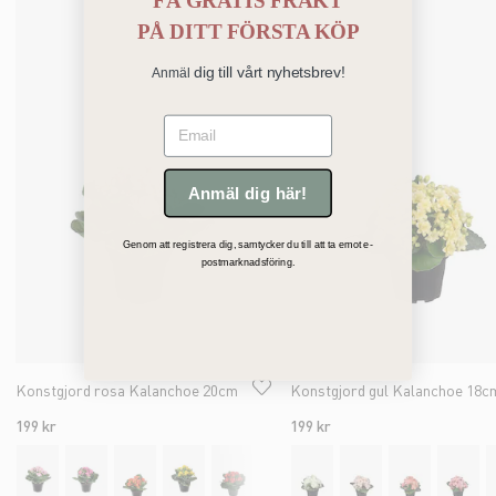
FÅ GRATIS FRAKT
PÅ
DITT FÖRSTA KÖP
dig till vårt nyhetsbrev!
Anmäl
Email
Anmäl dig här!
Genom att registrera dig, samtycker du till att ta emot e-
postmarknadsföring.
Konstgjord rosa Kalanchoe 20cm
Konstgjord gul Kalanchoe 18c
199 kr
199 kr