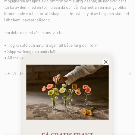
möjligheten att njuta av blommor som aldrig vissnar, du behöver bara
torka av dem med en torr trasa då och då. Välj mellan en mängd olika
blommande växter för att skapa en atmosfär fylld av färg och skönhet
i ditt hem, oavsett säsong.
Fördelarna med våra konstväxter:
• Hög kvalité och naturtrogen till både färg och form
• Slipp vattning och underhåll
• Allergi- och doftfria alternativ
DETALJER
Du kanske också gillar