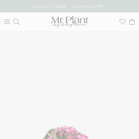
Leverans 3-7 dagar
Fraktfritt över 499 :-