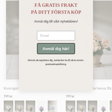
FÅ GRATIS FRAKT
PÅ
DITT FÖRSTA KÖP
dig till vårt nyhetsbrev!
Anmäl
Email
Anmäl dig här!
Genom att registrera dig, samtycker du till att ta emot e-
postmarknadsföring.
Konstgjord blå Hortensia 30cm
Konstgjord rosa Hortensia 30
199 kr
199 kr