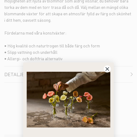
möjligheten att njuta av blommor som aldrig vissnar, du behöver bara
torka av dem med en torr trasa då och då. Välj mellan en mängd olika
blommande växter för att skapa en atmosfär fylld av färg och skönhet
i ditt hem, oavsett säsong.
Fördelarna med våra konstväxter:
• Hög kvalité och naturtrogen till både färg och form
• Slipp vattning och underhåll
• Allergi- och doftfria alternativ
DETALJER
Du kanske också gillar