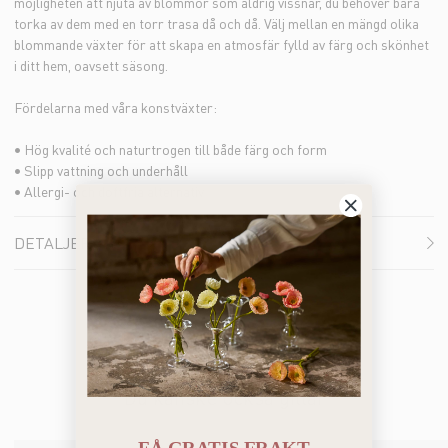
möjligheten att njuta av blommor som aldrig vissnar, du behöver bara
torka av dem med en torr trasa då och då. Välj mellan en mängd olika
blommande växter för att skapa en atmosfär fylld av färg och skönhet
i ditt hem, oavsett säsong.
Fördelarna med våra konstväxter:
• Hög kvalité och naturtrogen till både färg och form
• Slipp vattning och underhåll
• Allergi- och doftfria alternativ
DETALJER
Du kanske också gillar