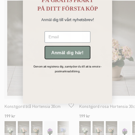
FÅ GRATIS FRAKT
PÅ
DITT FÖRSTA KÖP
dig till vårt nyhetsbrev!
Anmäl
Email
Anmäl dig här!
Genom att registrera dig, samtycker du till att ta emot e-
postmarknadsföring.
Konstgjord blå Hortensia 30cm
Konstgjord rosa Hortensia 30
199 kr
199 kr