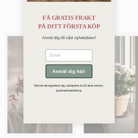
FÅ GRATIS FRAKT
Du kanske också gillar
PÅ
DITT FÖRSTA KÖP
dig till vårt nyhetsbrev!
Anmäl
Email
Anmäl dig här!
Genom att registrera dig, samtycker du till att ta emot e-
postmarknadsföring.