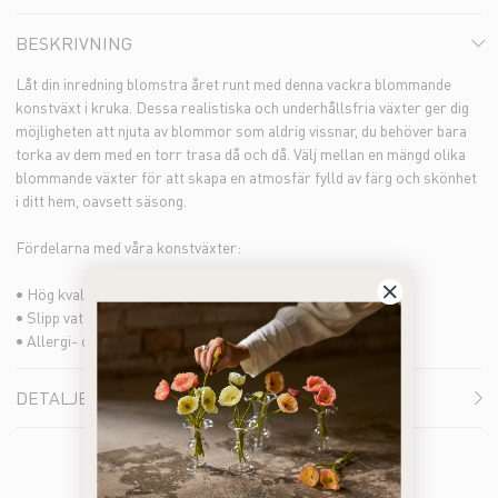
BESKRIVNING
Låt din inredning blomstra året runt med denna vackra blommande
konstväxt i kruka. Dessa realistiska och underhållsfria växter ger dig
möjligheten att njuta av blommor som aldrig vissnar, du behöver bara
torka av dem med en torr trasa då och då. Välj mellan en mängd olika
blommande växter för att skapa en atmosfär fylld av färg och skönhet
i ditt hem, oavsett säsong.
Fördelarna med våra konstväxter:
• Hög kvalité och naturtrogen till både färg och form
• Slipp vattning och underhåll
• Allergi- och doftfria alternativ
DETALJER