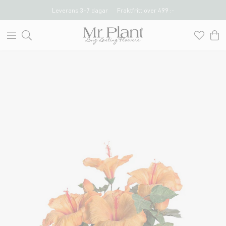
Leverans 3-7 dagar
Fraktfritt över 499 :-