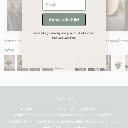
Email
Anmäl dig här!
Genom att registrera dig, samtycker du till att ta emot e-
postmarknadsföring.
Konstgjord rosa Petunia 30cm
249 kr
249 kr
Sign me up!
Få information om de senaste nyheterna, unika erbjudanden och
inspirerande uppdateringar genom att prenumerera på vårt
nyhetsbrev. Mr Plant hanterar all personlig information i enlighet
med vår integritetspolicy.