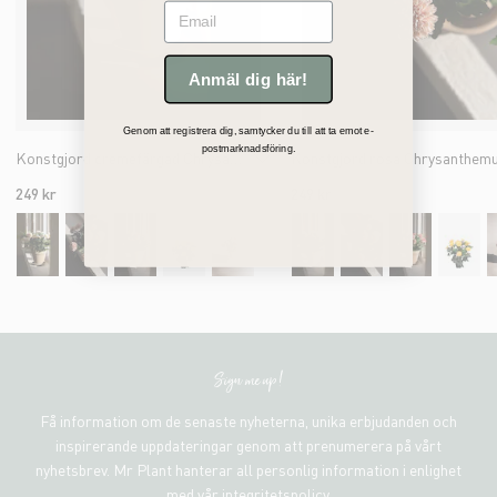
Email
Anmäl dig här!
Genom att registrera dig, samtycker du till att ta emot e-
postmarknadsföring.
Konstgjord cremefärgad Chrysanthemum 30cm
249 kr
249 kr
Sign me up!
Få information om de senaste nyheterna, unika erbjudanden och
inspirerande uppdateringar genom att prenumerera på vårt
nyhetsbrev. Mr Plant hanterar all personlig information i enlighet
med vår integritetspolicy.