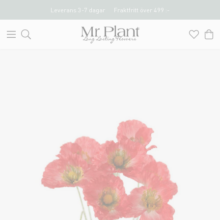
Leverans 3-7 dagar
Fraktfritt över 499 :-