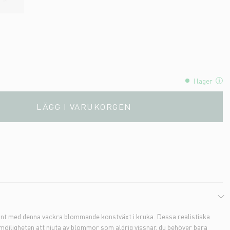
I lager
LÄGG I VARUKORGEN
runt med denna vackra blommande konstväxt i kruka. Dessa realistiska
 möjligheten att njuta av blommor som aldrig vissnar, du behöver bara