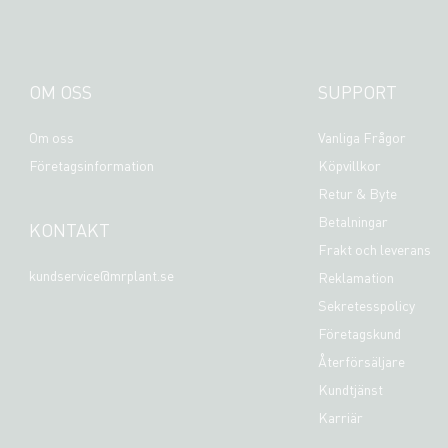
OM OSS
SUPPORT
Om oss
Vanliga Frågor
Företagsinformation
Köpvillkor
Retur & Byte
Betalningar
KONTAKT
Frakt och leverans
kundservice@mrplant.se
Reklamation
Sekretesspolicy
Företagskund
Återförsäljare
Kundtjänst
Karriär