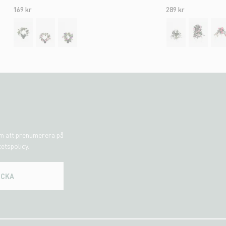
169 kr
289 kr
om att prenumerera på
tetspolicy.
ICKA