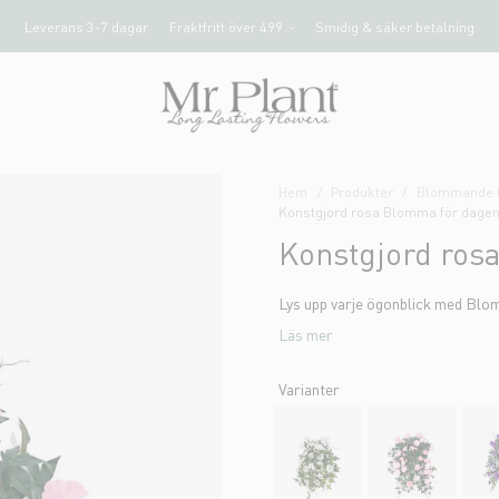
Leverans 3-7 dagar
Fraktfritt över 499 :-
Smidig & säker betalning
Hem
Produkter
Blommande k
Konstgjord rosa Blomma för dage
Konstgjord ros
Lys upp varje ögonblick med Blom
Läs mer
Varianter