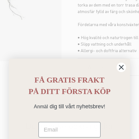
torka av dem med en torr trasa d
atmosfär fylld av färg och skönhe
Fördelarna med våra konstväxter
• Hög kvalité och naturtrogen til
• Slipp vattning och underhåll
• Allergi- och doftfria alternativ
DETALJER
FÅ GRATIS FRAKT
PÅ
DITT FÖRSTA KÖP
dig till vårt nyhetsbrev!
Anmäl
Du kanske också gillar
Email