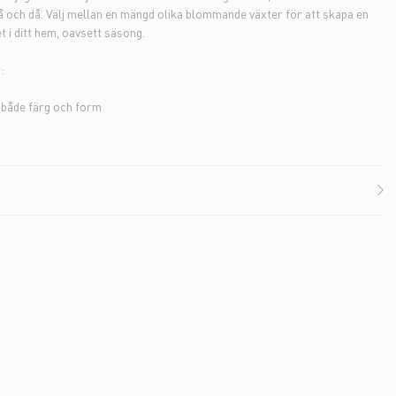
å och då. Välj mellan en mängd olika blommande växter för att skapa en
t i ditt hem, oavsett säsong.
:
l både färg och form