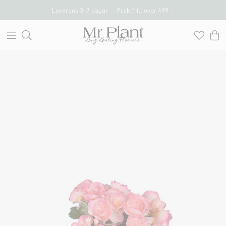
Leverans 3-7 dagar
Fraktfritt över 499 :-