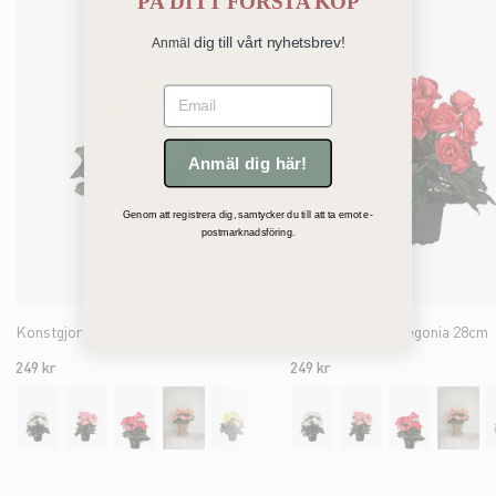
PÅ
DITT FÖRSTA KÖP
dig till vårt nyhetsbrev!
Anmäl
Email
Anmäl dig här!
Genom att registrera dig, samtycker du till att ta emot e-
postmarknadsföring.
Konstgjord gul Begonia 28cm
Konstgjord röd Begonia 28cm
249 kr
249 kr