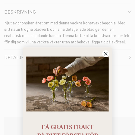
BESKRIVNING
Njut av grönskan året om med denna vackra konstväxt begonia. Med
sitt naturtrogna bladverk och sina detaljerade blad ger den en
realistisk och inbjudande känsla. Denna lättskötta konstväxt är perfekt
för dig som vill ha vackra växter utan att behöva lägga tid på skötsel.
DETALJER
Du kanske också gillar
FÅ GRATIS FRAKT