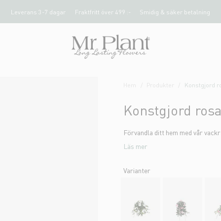
Leverans 3-7 dagar
Fraktfritt över 499 :-
Smidig & säker betalning
Hem
Produkter
Konstgjord 
Konstgjord ros
Förvandla ditt hem med vår vackr
Läs mer
Varianter