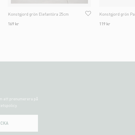
Konstgjord grön Elefantöra 25cm
Konstgjord grön P
169 kr
119 kr
om att prenumerera på
tetspolicy.
ICKA