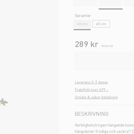
Varianter
45 cm
45 cm
289 kr
Historik
Leverans 3-7 dagar
Fraktfritt över 499 :-
Smidig & säker betalning
BESKRIVNING
Verklighetstrogen hängande konst
hängväxter frodiga och vackra? Då