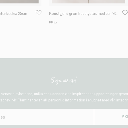
hlenbeckia 25cm
Konstgjord grön Eucalyptus med bär 70cm
99 kr
Sign me up!
 senaste nyheterna, unika erbjudanden och inspirerande uppdateringar gen
sbrev. Mr Plant hanterar all personlig information i enlighet med vår integri
SK