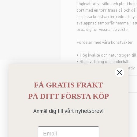
högkvalitativt silke och plast be
bort med en torr trasa då och då.
är dessa konstväxter redo att lys
avslappnad atmosfär hemma, i stug
oroa dig för vissnande växter.
Fördelar med våra konstväxter:
• Hög kvalité och naturtrogen til
• Slipp vattning och underhåll
• Allergi- och doftfria alternativ
DETALJER
FÅ GRATIS FRAKT
PÅ
DITT FÖRSTA KÖP
dig till vårt nyhetsbrev!
Anmäl
Email