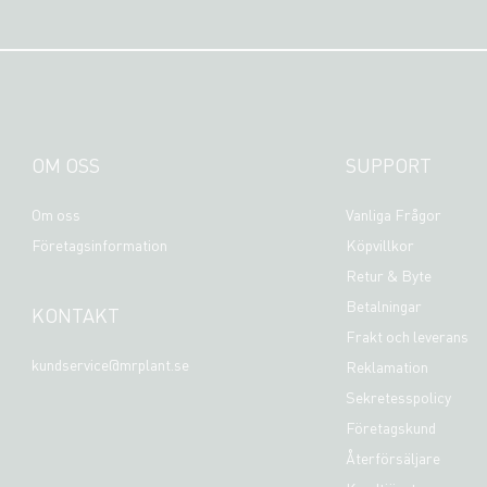
OM OSS
SUPPORT
Om oss
Vanliga Frågor
Företagsinformation
Köpvillkor
Retur & Byte
Betalningar
KONTAKT
Frakt och leverans
kundservice@mrplant.se
Reklamation
Sekretesspolicy
Företagskund
Återförsäljare