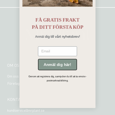
FÅ GRATIS FRAKT
PÅ
DITT FÖRSTA KÖP
dig till vårt nyhetsbrev!
Anmäl
Email
OM OSS
Anmäl dig här!
Om oss
Genom att registrera dig, samtycker du till att ta emot e-
postmarknadsföring.
Företagsinformation
KONTAKT
kundservice@mrplant.se