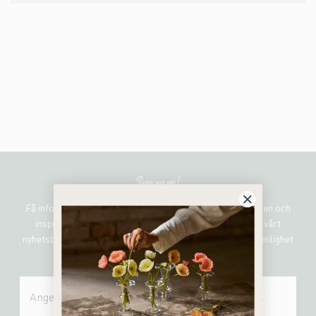
Sign me up!
Få information om de senaste nyheterna, unika erbjudanden och
inspirerande uppdateringar genom att prenumerera på vårt
nyhetsbrev. Mr Plant hanterar all personlig information i enlighet
med vår integritetspolicy.
SKICKA