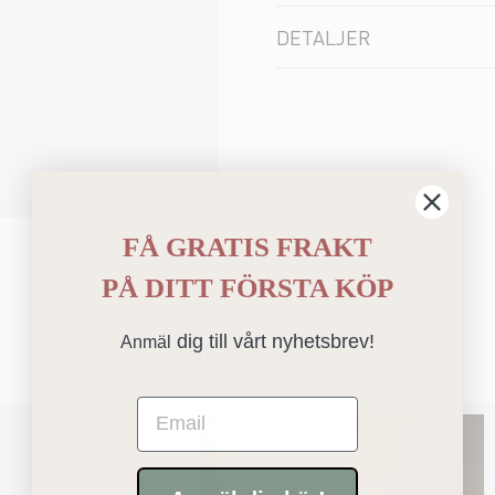
DETALJER
FÅ GRATIS FRAKT
PÅ
DITT FÖRSTA KÖP
Du kanske också gillar
dig till vårt nyhetsbrev!
Anmäl
Email