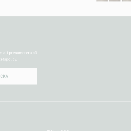
om att prenumerera på
tetspolicy.
ICKA