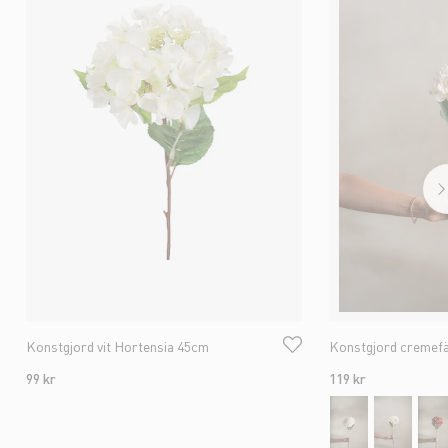
Konstgjord vit Hortensia 45cm
Konstgjord cremef
99 kr
119 kr