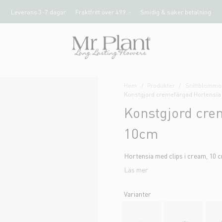
Leverans 3-7 dagar
Fraktfritt över 499 :-
Smidig & säker betalning
Hem
Produkter
Snittblommor
Konstgjord cremefärgad Hortensia
Konstgjord cre
10cm
Hortensia med clips i cream, 10 c
Läs mer
Varianter