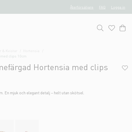
Återförsäljare
FAQ
Logga in
 & Kvistar
Hortensia
 med clips 10cm
mefärgad Hortensia med clips
m. En mjuk och elegant detalj – helt utan skötsel.